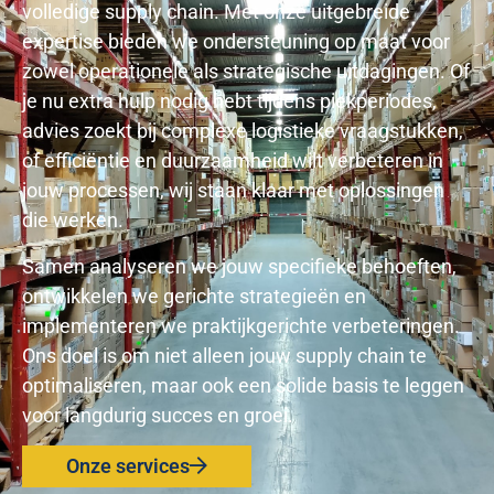
volledige supply chain. Met onze uitgebreide
expertise bieden we ondersteuning op maat voor
zowel operationele als strategische uitdagingen. Of
je nu extra hulp nodig hebt tijdens piekperiodes,
advies zoekt bij complexe logistieke vraagstukken,
of efficiëntie en duurzaamheid wilt verbeteren in
jouw processen, wij staan klaar met oplossingen
die werken.
Samen analyseren we jouw specifieke behoeften,
ontwikkelen we gerichte strategieën en
implementeren we praktijkgerichte verbeteringen.
Ons doel is om niet alleen jouw supply chain te
optimaliseren, maar ook een solide basis te leggen
voor langdurig succes en groei.
Onze services