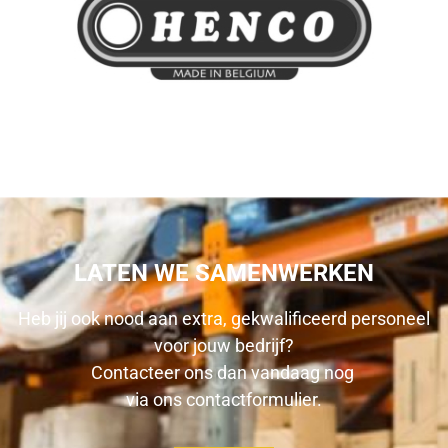
LATEN WE SAMENWERKEN
Heb jij ook nood aan extra, gekwalificeerd personeel
voor jouw bedrijf?
Contacteer ons dan vandaag nog
via ons
contactformulier
.