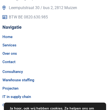
Leemputstraat 30 / bus 2, 2812 Muizen
BTW BE 0820.630.985
Navigatie
Home
Services
Over ons
Contact
Consultancy
Warehouse staffing
Projecten
IT in supply chain
Customer Care – Douane
Ja hoor, ook wij hebben cookies. Ze helpen ons om