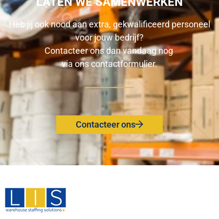
LATEN WE SAMENWERKEN
Heb jij ook nood aan extra, gekwalificeerd personeel
voor jouw bedrijf?
Contacteer ons dan vandaag nog
via ons
contactformulier
.
Contacteer ons