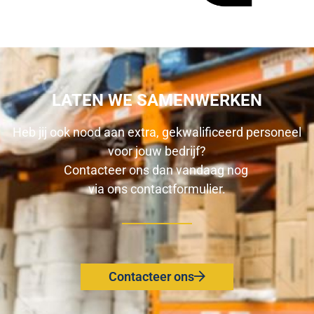
LATEN WE SAMENWERKEN
Heb jij ook nood aan extra, gekwalificeerd personeel
voor jouw bedrijf?
Contacteer ons dan vandaag nog
via ons
contactformulier
.
Contacteer ons