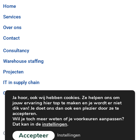
Home
Services
Over ons
Contact
Consultancy
Warehouse staffing
Projecten
IT in supply chain
Customer Care – Douane
Ja hoor, ook wij hebben cookies. Ze helpen ons om
jouw ervaring hier top te maken en je wordt er niet
dik van! Je doet ons dan ook een plezier door ze te
accepteren.
Wil je toch meer weten of je voorkeuren aanpassen?
Dat kan in de
instellingen
.
Contacteer Ons
Accepteer
Instellingen